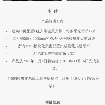
小 结
产品解决方案
建筑中庭配置
6
组人字坡采光带，每条采光带长
17
米；
228
樘
900 x 2200mm
的模块化
VMS
模块化天窗系统；
所有
VMS
模块化天窗配置集成隐藏式遮阳帘；
人字坡采光带倾斜角度
32°
；
产品从
2013
年
11
月
1
日起供货；
2013
年
11
月
16
日完成安
装。
（预制模块化系统安装快捷精准，只用了16天全部安装完
毕）
项目信息